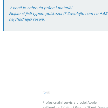
V ceně je zahrnuta práce i materiál.
Nejste si jisti typem poškození? Zavolejte nám na
+42
nejvhodnější řešení.
Profesionální servis a prodej Apple
zařízení ve Frýdku-Místku a Třinci. Rychle