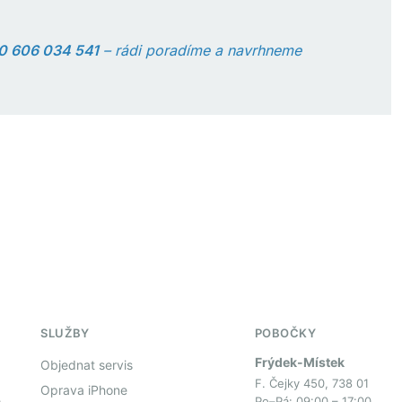
0 606 034 541
– rádi poradíme a navrhneme
SLUŽBY
POBOČKY
Frýdek-Místek
Objednat servis
F. Čejky 450, 738 01
Oprava iPhone
,
Po–Pá: 09:00 – 17:00