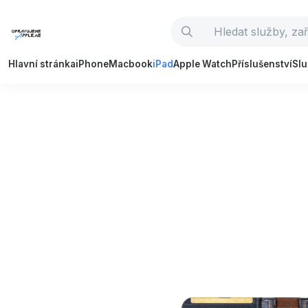
Hlavní stránka
iPhone
Macbook
iPad
Apple Watch
Příslušenství
Sl