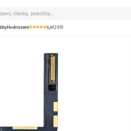
5,0
užby
Hodnocení
(239)