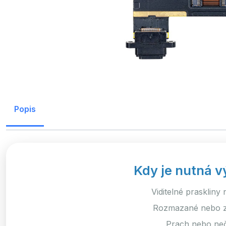
Popis
Kdy je nutná v
Viditelné praskliny 
Rozmazané nebo za
Prach nebo neč