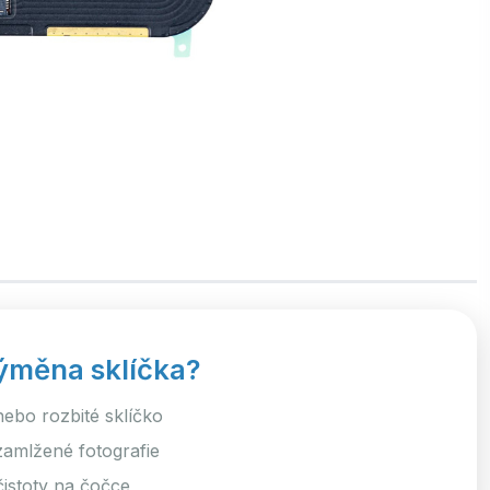
ýměna sklíčka?
nebo rozbité sklíčko
mlžené fotografie
istoty na čočce