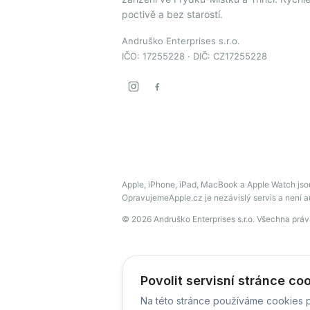
poctivě a bez starostí.
Andruško Enterprises s.r.o.
IČO: 17255228 · DIČ: CZ17255228
Apple, iPhone, iPad, MacBook a Apple Watch jso
OpravujemeApple.cz je nezávislý servis a není 
© 2026 Andruško Enterprises s.r.o. Všechna prá
Povolit servisní stránce co
Na této stránce používáme cookies p