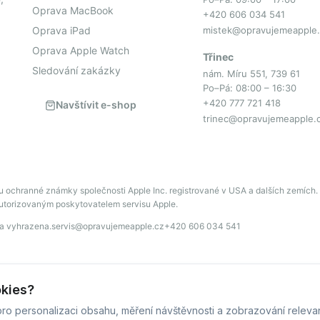
Oprava MacBook
+420 606 034 541
Oprava iPad
mistek@opravujemeapple.
Oprava Apple Watch
Třinec
Sledování zakázky
nám. Míru 551, 739 61
Po–Pá: 08:00 – 16:30
+420 777 721 418
Navštívit e-shop
trinec@opravujemeapple.
u ochranné známky společnosti Apple Inc. registrované v USA a dalších zemích.
autorizovaným poskytovatelem servisu Apple.
va vyhrazena.
servis@opravujemeapple.cz
+420 606 034 541
© OpravujemeApple - 2026 -
Všechna práva vyhrazena.
okies?
Běžíme na
MyRepair.app
ro personalizaci obsahu, měření návštěvnosti a zobrazování releva