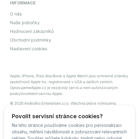
INFORMACE
O nás
Naše pobočky
Hodnocení zákazníků
Obchodní podmínky
Nastavení cookies
Apple, iPhone, iPad, MacBook a Apple Watch jsou ochranné známky
společnosti Apple Inc. registrované v USA a dalších zemích.
OpravujemeApple.cz je nezávislý servis a není autorizovaným
poskytovatelem servisu Apple.
© 2026 Andruško Enterprises s.r.o. Všechna práva vyhrazena.
servis@opravujemeapple.cz
+420 606 034 541
Povolit servisní stránce cookies?
Na této stránce používáme cookies pro personalizaci
obsahu, měření návštěvnosti a zobrazování relevantních
© OpravujemeApple - 2026 -
Všechna práva vyhrazena.
reklam. Souhlas můžete kdykoliv změnit nebo odvolat.
Běžíme na
MyRepair.app