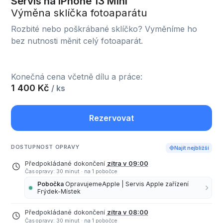
Servis na iPhone 13 Mini
Výměna sklíčka fotoaparátu
Rozbité nebo poškrábané sklíčko? Vyměníme ho
bez nutnosti měnit celý fotoaparát.
Konečná cena včetně dílu a práce:
1 400 Kč
/ ks
Rezervovat
DOSTUPNOST OPRAVY
Najít nejbližší
Předpokládané dokončení
zítra v 09:00
Čas opravy: 30 minut
·
na 1 pobočce
Pobočka
OpravujemeApple | Servis Apple zařízení
Frýdek-Místek
Předpokládané dokončení
zítra v 08:00
Čas opravy: 30 minut
·
na 1 pobočce