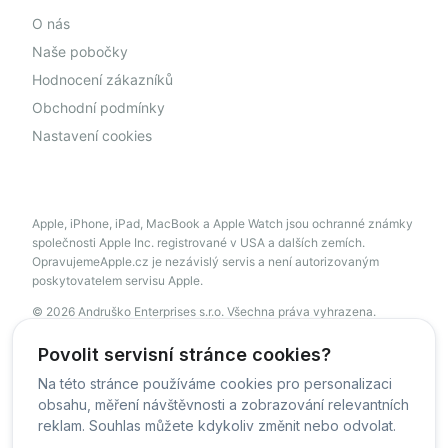
O nás
Naše pobočky
Hodnocení zákazníků
Obchodní podmínky
Nastavení cookies
Apple, iPhone, iPad, MacBook a Apple Watch jsou ochranné známky
společnosti Apple Inc. registrované v USA a dalších zemích.
OpravujemeApple.cz je nezávislý servis a není autorizovaným
poskytovatelem servisu Apple.
© 2026 Andruško Enterprises s.r.o. Všechna práva vyhrazena.
servis@opravujemeapple.cz
+420 606 034 541
Povolit servisní stránce cookies?
Na této stránce používáme cookies pro personalizaci
obsahu, měření návštěvnosti a zobrazování relevantních
© OpravujemeApple - 2026 -
Všechna práva vyhrazena.
reklam. Souhlas můžete kdykoliv změnit nebo odvolat.
Běžíme na
MyRepair.app