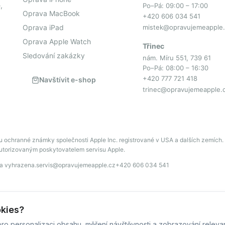
,
Po–Pá: 09:00 – 17:00
Oprava MacBook
+420 606 034 541
Oprava iPad
mistek@opravujemeapple.
Oprava Apple Watch
Třinec
Sledování zakázky
nám. Míru 551, 739 61
Po–Pá: 08:00 – 16:30
+420 777 721 418
Navštívit e-shop
trinec@opravujemeapple.
u ochranné známky společnosti Apple Inc. registrované v USA a dalších zemích.
autorizovaným poskytovatelem servisu Apple.
va vyhrazena.
servis@opravujemeapple.cz
+420 606 034 541
© OpravujemeApple - 2026 -
Všechna práva vyhrazena.
okies?
Běžíme na
MyRepair.app
ro personalizaci obsahu, měření návštěvnosti a zobrazování releva