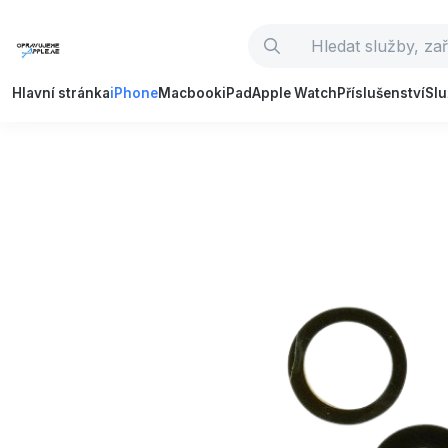
Hlavní stránka
iPhone
Macbook
iPad
Apple Watch
Příslušenství
Sl