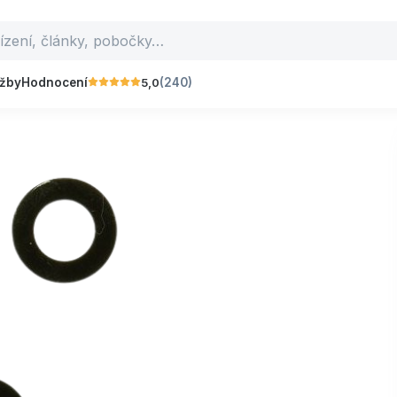
5,0
užby
Hodnocení
(240)