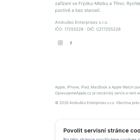
zařízení ve Frýdku-Místku a Třinci. Rychle
poctivě a bez starostí.
Andruško Enterprises s.r.o.
IČO: 17255228 · DIČ: CZ17255228
Apple, iPhone, iPad, MacBook a Apple Watch jso
OpravujemeApple.cz je nezávislý servis a není 
© 2026 Andruško Enterprises s.r.o. Všechna prá
Povolit servisní stránce co
Na této stránce používáme cookies p