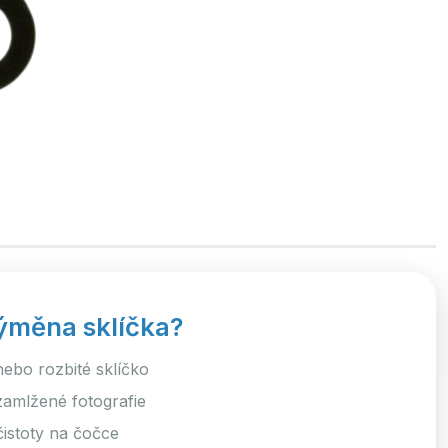
ýměna sklíčka?
nebo rozbité sklíčko
mlžené fotografie
istoty na čočce