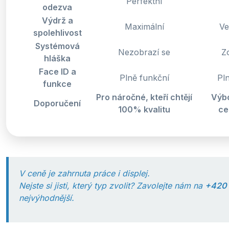
Perfektní
odezva
Výdrž a
Maximální
Ve
spolehlivost
Systémová
Nezobrazí se
Z
hláška
Face ID a
Plně funkční
Pl
funkce
Pro náročné, kteří chtějí
Výb
Doporučení
100% kvalitu
ce
V ceně je zahrnuta práce i displej.
Nejste si jisti, který typ zvolit? Zavolejte nám na
+420 
nejvýhodnější.