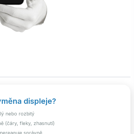
ýměna displeje?
klý nebo rozbitý
 (čáry, fleky, zhasnutí)
nereaguje správně