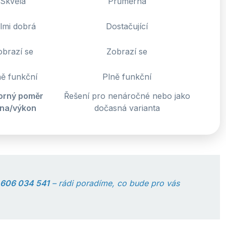
Skvělá
Průměrná
lmi dobrá
Dostačující
obrazí se
Zobrazí se
ně funkční
Plně funkční
orný poměr
Řešení pro nenáročné nebo jako
na/výkon
dočasná varianta
606 034 541
– rádi poradíme, co bude pro vás