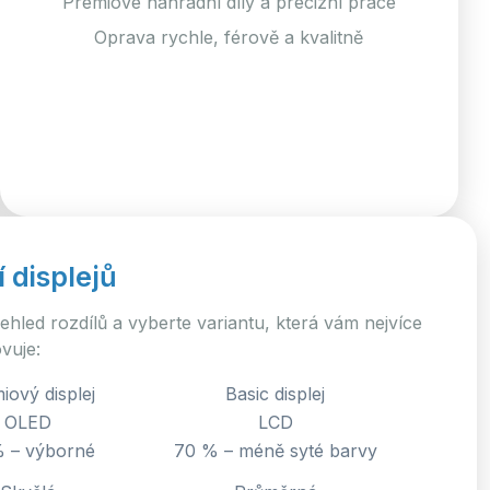
Prémiové náhradní díly a precizní práce
Oprava rychle, férově a kvalitně
 displejů
 přehled rozdílů a vyberte variantu, která vám nejvíce
vuje:
iový displej
Basic displej
OLED
LCD
 – výborné
70 % – méně syté barvy