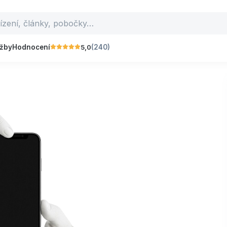
5,0
užby
Hodnocení
(240)