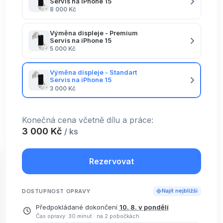
Servis na iPhone 15
8 000 Kč
Výměna displeje - Premium
Servis na iPhone 15
5 000 Kč
Výměna displeje - Standart
Servis na iPhone 15
3 000 Kč
Konečná cena včetně dílu a práce:
3 000 Kč
/ ks
Rezervovat
DOSTUPNOST OPRAVY
Najít nejbližší
Předpokládané dokončení
10. 8. v pondělí
Čas opravy: 30 minut
·
na 2 pobočkách