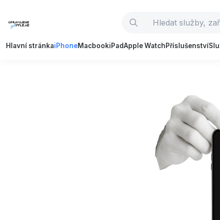
Hlavní stránka
iPhone
Macbook
iPad
Apple Watch
Příslušenství
Sl