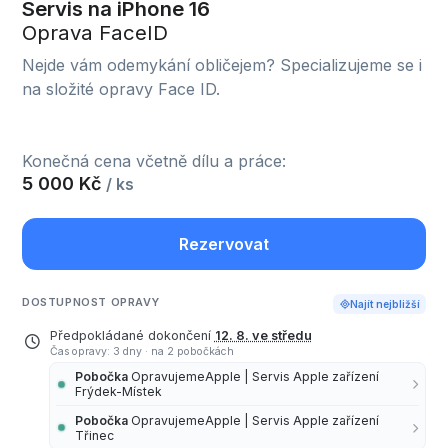
Servis na iPhone 16
Oprava FaceID
Nejde vám odemykání obličejem? Specializujeme se i
na složité opravy Face ID.
Konečná cena včetně dílu a práce:
5 000 Kč
/ ks
Rezervovat
DOSTUPNOST OPRAVY
Najít nejbližší
Předpokládané dokončení
12. 8. ve středu
Čas opravy: 3 dny
·
na 2 pobočkách
Pobočka
OpravujemeApple | Servis Apple zařízení
Frýdek-Místek
Pobočka
OpravujemeApple | Servis Apple zařízení
Třinec