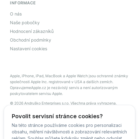
INFORMACE
O nás
Naše pobočky
Hodnocení zákazníků
Obchodní podmínky
Nastavení cookies
Apple, iPhone, iPad, MacBook a Apple Watch jsou ochranné známky
společnosti Apple Inc. registrované v USA a dalších zemích.
OpravujemeApple.cz je nezávislý servis a není autorizovaným
poskytovatelem servisu Apple.
© 2026 Andruško Enterprises s.r.o. Všechna práva vyhrazena.
servis@opravujemeapple.cz
+420 606 034 541
Povolit servisní stránce cookies?
Na této stránce používáme cookies pro personalizaci
obsahu, měření návštěvnosti a zobrazování relevantních
© OpravujemeApple - 2026 -
Všechna práva vyhrazena.
reklam. Souhlas můžete kdykoliv změnit nebo odvolat.
Běžíme na
MyRepair.app