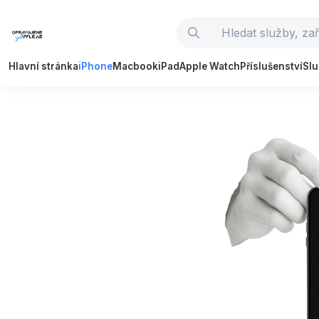
Hlavní stránka
iPhone
Macbook
iPad
Apple Watch
Příslušenství
Sl