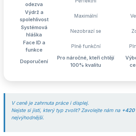
Perfektní
odezva
Výdrž a
Maximální
Ve
spolehlivost
Systémová
Nezobrazí se
Z
hláška
Face ID a
Plně funkční
Pl
funkce
Pro náročné, kteří chtějí
Výb
Doporučení
100% kvalitu
ce
V ceně je zahrnuta práce i displej.
Nejste si jisti, který typ zvolit? Zavolejte nám na
+420 
nejvýhodnější.