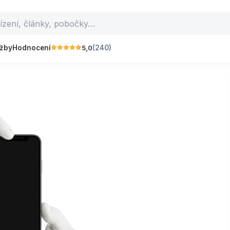
5,0
užby
Hodnocení
(240)