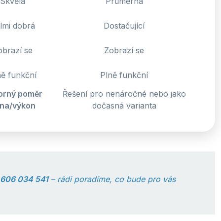
Skvělá
Průměrná
lmi dobrá
Dostačující
obrazí se
Zobrazí se
ně funkční
Plně funkční
orný poměr
Řešení pro nenáročné nebo jako
na/výkon
dočasná varianta
606 034 541
– rádi poradíme, co bude pro vás