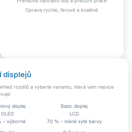
Prémiové náhradní díly a precizní práce
Oprava rychle, férově a kvalitně
 displejů
 přehled rozdílů a vyberte variantu, která vám nejvíce
vuje:
iový displej
Basic displej
OLED
LCD
 – výborné
70 % – méně syté barvy