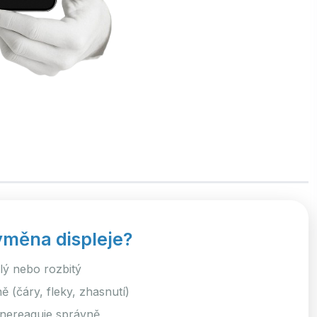
ýměna displeje?
klý nebo rozbitý
 (čáry, fleky, zhasnutí)
nereaguje správně