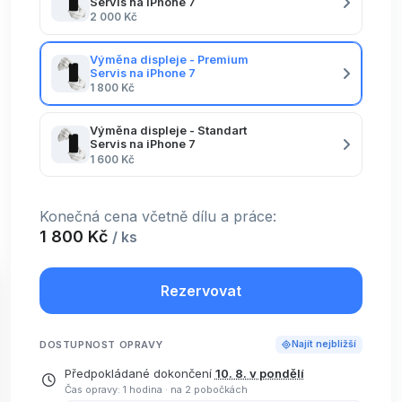
Servis na iPhone 7
2 000 Kč
Výměna displeje - Premium
Servis na iPhone 7
1 800 Kč
Výměna displeje - Standart
Servis na iPhone 7
1 600 Kč
Konečná cena včetně dílu a práce:
1 800 Kč
/ ks
Rezervovat
DOSTUPNOST OPRAVY
Najít nejbližší
Předpokládané dokončení
10. 8. v pondělí
Čas opravy: 1 hodina
·
na 2 pobočkách