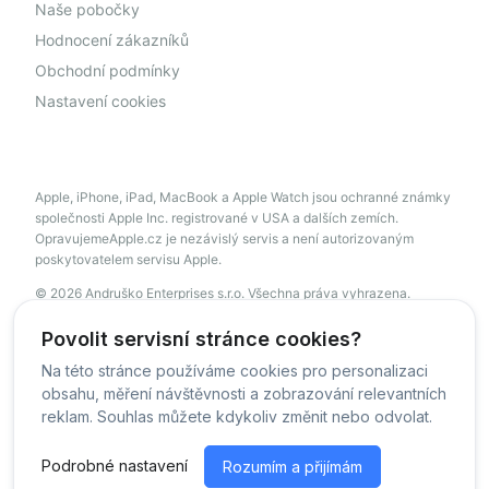
Naše pobočky
Hodnocení zákazníků
Obchodní podmínky
Nastavení cookies
Apple, iPhone, iPad, MacBook a Apple Watch jsou ochranné známky
společnosti Apple Inc. registrované v USA a dalších zemích.
OpravujemeApple.cz je nezávislý servis a není autorizovaným
poskytovatelem servisu Apple.
© 2026 Andruško Enterprises s.r.o. Všechna práva vyhrazena.
servis@opravujemeapple.cz
+420 606 034 541
Povolit servisní stránce cookies?
Na této stránce používáme cookies pro personalizaci
obsahu, měření návštěvnosti a zobrazování relevantních
© OpravujemeApple - 2026 -
Všechna práva vyhrazena.
reklam. Souhlas můžete kdykoliv změnit nebo odvolat.
Běžíme na
MyRepair.app
Podrobné nastavení
Rozumím a přijímám