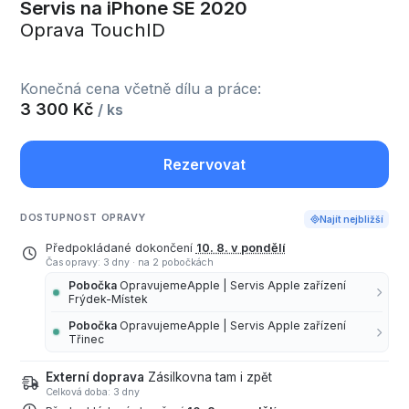
Servis na iPhone SE 2020
Oprava TouchID
Konečná cena včetně dílu a práce:
3 300 Kč
/ ks
Rezervovat
DOSTUPNOST OPRAVY
Najít nejbližší
Předpokládané dokončení
10. 8. v pondělí
Čas opravy: 3 dny
·
na 2 pobočkách
Pobočka
OpravujemeApple | Servis Apple zařízení
Frýdek-Místek
Pobočka
OpravujemeApple | Servis Apple zařízení
Třinec
Externí doprava
Zásilkovna tam i zpět
Celková doba: 3 dny