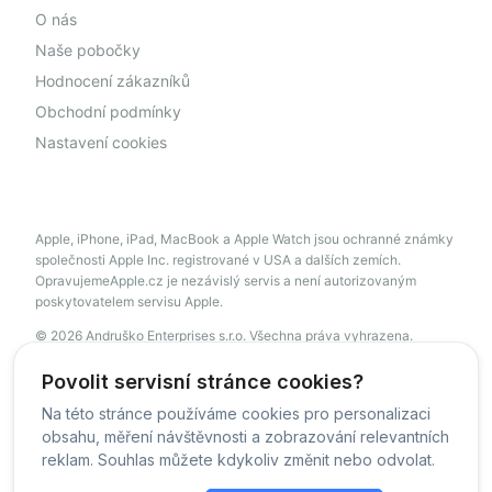
O nás
Naše pobočky
Hodnocení zákazníků
Obchodní podmínky
Nastavení cookies
Apple, iPhone, iPad, MacBook a Apple Watch jsou ochranné známky
společnosti Apple Inc. registrované v USA a dalších zemích.
OpravujemeApple.cz je nezávislý servis a není autorizovaným
poskytovatelem servisu Apple.
© 2026 Andruško Enterprises s.r.o. Všechna práva vyhrazena.
servis@opravujemeapple.cz
+420 606 034 541
Povolit servisní stránce cookies?
Na této stránce používáme cookies pro personalizaci
obsahu, měření návštěvnosti a zobrazování relevantních
© OpravujemeApple - 2026 -
Všechna práva vyhrazena.
reklam. Souhlas můžete kdykoliv změnit nebo odvolat.
Běžíme na
MyRepair.app