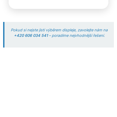
Pokud si nejste jisti výběrem displeje, zavolejte nám na
+420 606 034 541
– poradíme nejvhodnější řešení.