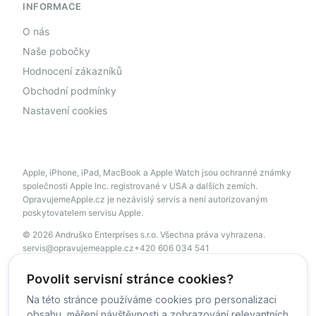
INFORMACE
O nás
Naše pobočky
Hodnocení zákazníků
Obchodní podmínky
Nastavení cookies
Apple, iPhone, iPad, MacBook a Apple Watch jsou ochranné známky
společnosti Apple Inc. registrované v USA a dalších zemích.
OpravujemeApple.cz je nezávislý servis a není autorizovaným
poskytovatelem servisu Apple.
© 2026 Andruško Enterprises s.r.o. Všechna práva vyhrazena.
servis@opravujemeapple.cz
+420 606 034 541
Povolit servisní stránce cookies?
Na této stránce používáme cookies pro personalizaci
© OpravujemeApple - 2026 -
Všechna práva vyhrazena.
obsahu, měření návštěvnosti a zobrazování relevantních