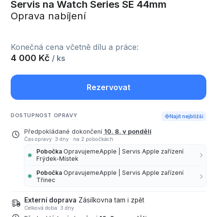
Servis na Watch Series SE 44mm
Oprava nabíjení
Konečná cena včetně dílu a práce:
4 000 Kč
/ ks
Rezervovat
DOSTUPNOST OPRAVY
Najít nejbližší
Předpokládané dokončení
10. 8. v pondělí
Čas opravy: 3 dny
·
na 2 pobočkách
Pobočka
OpravujemeApple | Servis Apple zařízení
Frýdek-Místek
Pobočka
OpravujemeApple | Servis Apple zařízení
Třinec
Externí doprava
Zásilkovna tam i zpět
Celková doba: 3 dny