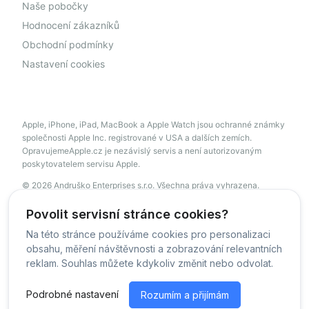
Naše pobočky
Hodnocení zákazníků
Obchodní podmínky
Nastavení cookies
Apple, iPhone, iPad, MacBook a Apple Watch jsou ochranné známky
společnosti Apple Inc. registrované v USA a dalších zemích.
OpravujemeApple.cz je nezávislý servis a není autorizovaným
poskytovatelem servisu Apple.
© 2026 Andruško Enterprises s.r.o. Všechna práva vyhrazena.
servis@opravujemeapple.cz
+420 606 034 541
Povolit servisní stránce cookies?
Na této stránce používáme cookies pro personalizaci
obsahu, měření návštěvnosti a zobrazování relevantních
© OpravujemeApple - 2026 -
Všechna práva vyhrazena.
reklam. Souhlas můžete kdykoliv změnit nebo odvolat.
Běžíme na
MyRepair.app
Podrobné nastavení
Rozumím a přijímám