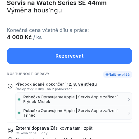
Servis na Watch Series SE 44mm
Výměna housingu
Konečná cena včetně dílu a práce:
4 000 Kč
/ ks
Rezervovat
DOSTUPNOST OPRAVY
Najít nejbližší
Předpokládané dokončení
12. 8. ve středu
Čas opravy: 3 dny
·
na 2 pobočkách
Pobočka
OpravujemeApple | Servis Apple zařízení
Frýdek-Místek
Pobočka
OpravujemeApple | Servis Apple zařízení
Třinec
Externí doprava
Zásilkovna tam i zpět
Celková doba: 3 dny